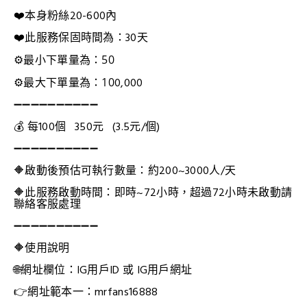
❤️本身粉絲20-600內
❤️此服務保固時間為：30天
⚙️最小下單量為：50
⚙️最大下單量為
：10
0,000
➖➖➖➖➖➖➖➖➖➖
💰 每100個 350元 (3.5元/個)
➖➖➖➖➖➖➖➖➖➖
🔶啟動後預估可執行數量：約200~3000人/天
🔶此服務啟動時間：即時~72小時，
超過72小時未啟動請
聯絡客服處理
➖➖➖➖➖➖➖➖➖➖
🔶使用說明
🌐網址欄位：IG用戶ID 或 IG用戶網址
👉網址範本一：mrfans16888