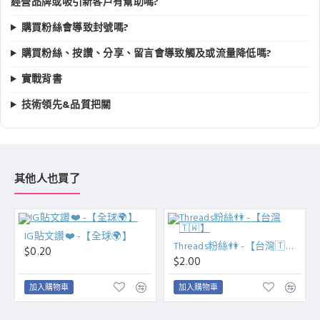
經營品牌或吸引新客戶有幫助嗎?
購買粉絲會導致封號嗎?
購買粉絲、按讚、分享、留言會導致觸及或流量降低嗎?
實戰背書
技術領先&品質把關
其他人也買了
IG貼文讚❤️ -【全球🌍】
Threads粉絲👫 -【台灣🇹🇼】
$0.20
$2.00
加入購物車
加入購物車