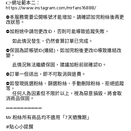
👉網址範本二：
https://www.instagram.com/mrfans16888/
⛔本服務需要公開帳號才能增加，請確認加完粉絲後再更
改狀態
。
⛔加粉途中請勿更改ID
，
否則可能導致追蹤失敗，
。
如此情況發生，仍然會算訂單已完成
⛔保固為認帳號ID(連結)，如加完粉後更改ID導致連結改
變，
此情況無法繼續保固，建議加粉前就確認ID。
⛔訂單一但送出，即不可取消與退費。
⛔如發現挑選粉絲、篩選粉絲、手動刪除粉絲、拒絕追蹤
等，
任何人為因素但不限於以上，視為惡意損毀，將會取
消商品保固。
➖➖
➖➖➖➖➖➖➖➖
Mr.粉絲所有商品均不適用「7天猶豫期」
#貼心小提醒