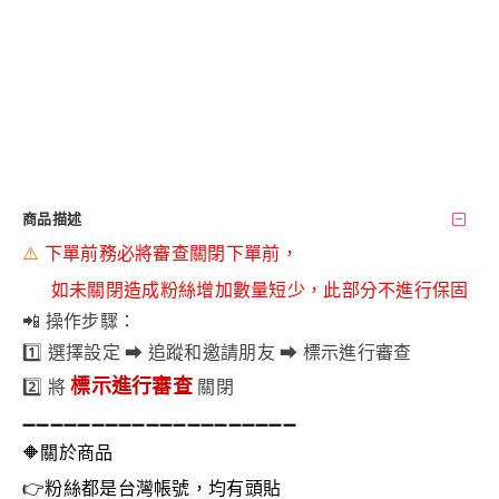
商品描述
⚠️
下單前
務必將審查關閉下單前，
如未關閉造成粉絲增加數量短少，此部分不進行保固
📲 操作步驟：
1️⃣ 選擇設定 ➡ 追蹤和邀請朋友 ➡ 標示進行審查
標示進行審查
2️⃣ 將
關閉
➖➖➖➖➖➖➖➖➖➖
➖➖➖➖➖➖➖➖➖➖
🔶
關於商品
👉
粉絲都是台灣帳號，均有頭貼