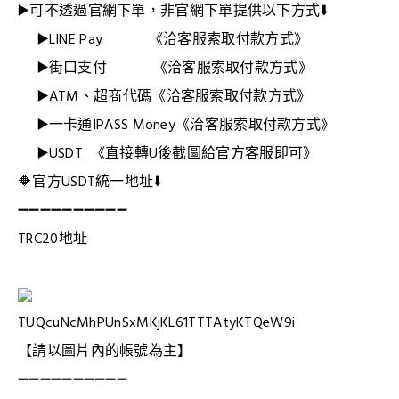
▶️可不透過官網下單，非官網下單提供以下方式
⬇️
▶️LINE Pay 《洽客服索取付款方式》
▶️街口支付
《洽客服
索取
付款方式》
▶️ATM、超商代碼
《洽客服
索取
付款方式》
▶️一卡通IPASS Money
《
洽客服
索取
付款方式》
▶️USDT 《
直接轉U後截圖給官方客服即可》
🔶
官方USDT統一地址
⬇️
➖➖➖➖➖➖➖➖➖➖
TRC20地址
TUQcuNcMhPUnSxMKjKL61TTTAtyKTQeW9i
【請以圖片內的帳號為主】
➖➖➖➖➖➖➖➖➖➖