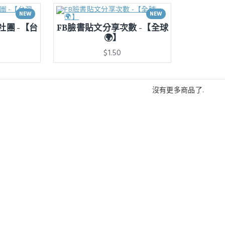
NEW
NEW
社團 -【台
FB臉書貼文分享次數 -【全球
🌍】
$1.50
沒有更多商品了.