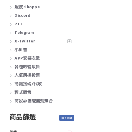
蝦皮 Shoppe
Discord
PTT
Telegram
X-Twitter
小紅書
APP安裝次數
各種帳號販售
人氣應援投票
簡訊接碼/代收
程式販售
商家@團爸團媽媒合
商品篩選
Clear