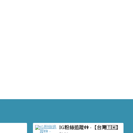
IG粉絲追蹤👫 -【台灣🇹🇼】