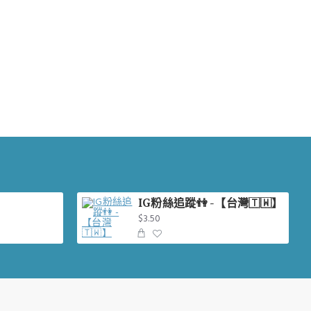
IG粉絲追蹤👫 -【台灣🇹🇼】
$3.50